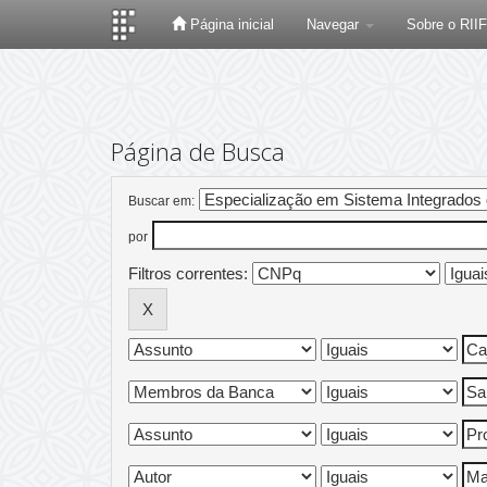
Página inicial
Navegar
Sobre o RII
Skip
navigation
Página de Busca
Buscar em:
por
Filtros correntes: