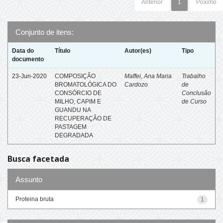
Anterior
1
Póximo
Conjunto de itens:
Data do
Título
Autor(es)
Tipo
documento
23-Jun-2020
COMPOSIÇÃO
Maffei, Ana Maria
Trabalho
BROMATOLÓGICA DO
Cardozo
de
CONSÓRCIO DE
Conclusão
MILHO, CAPIM E
de Curso
GUANDU NA
RECUPERAÇÃO DE
PASTAGEM
DEGRADADA
Busca facetada
Assunto
Proteina bruta
1