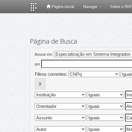
Página inicial
Navegar
Sobre o RII
Skip
navigation
Página de Busca
Buscar em:
por
Filtros correntes: