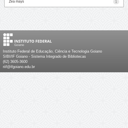
Zea mays
1
Instituto Federal de Educação, Ciência e Tecnologia Goiano
SIBI/IF Goiano - Sistema Integrado de Bibliotecas
(62) 3605-3600
riif@ifgoiano.edu.br