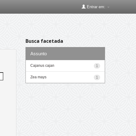
Entrar em:
Busca facetada
Assunto
Cajanus cajan
1
Zea mays
1