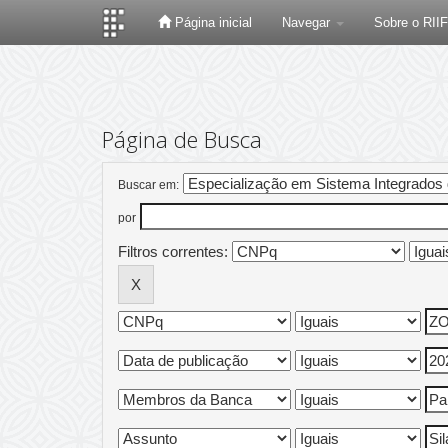
Página inicial
Navegar
Sobre o RII
Skip
navigation
Página de Busca
Buscar em:
por
Filtros correntes: