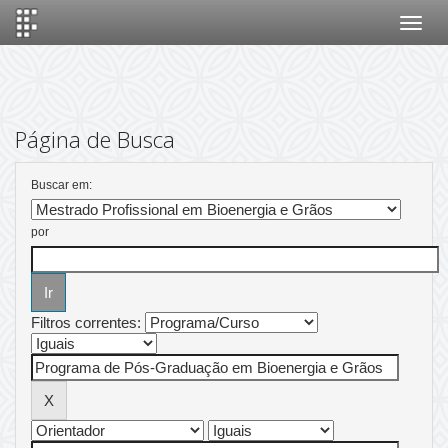
Skip
navigation
Página de Busca
Buscar em:
por
Filtros correntes: