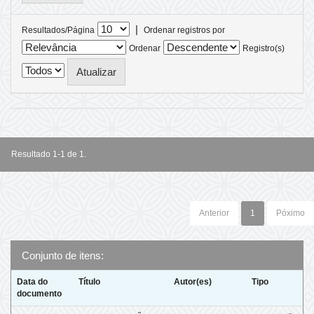
|
Resultados/Página
Ordenar registros por
Ordenar
Registro(s)
Resultado 1-1 de 1.
Anterior
1
Póximo
Conjunto de itens:
Data do
Título
Autor(es)
Tipo
documento