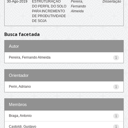
30-Ago-2019
ESTRUTURAÇÃO
Pereira,
Dissertação
DO PERFIL DO SOLO
Fernando
PARA INCREMENTO
Almeida
DE PRODUTIVIDADE
DE SOJA
Busca facetada
Autor
Pereira, Fernando Almeida
1
Orientador
Perin, Adriano
1
Membros
Braga, Antonio
1
Castoldi, Gustavo
1