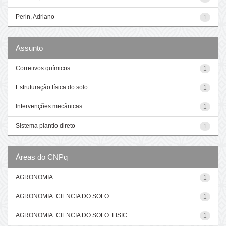
Perin, Adriano
1
Assunto
Corretivos químicos
1
Estruturação física do solo
1
Intervenções mecânicas
1
Sistema plantio direto
1
Áreas do CNPq
AGRONOMIA
1
AGRONOMIA::CIENCIA DO SOLO
1
AGRONOMIA::CIENCIA DO SOLO::FISIC...
1