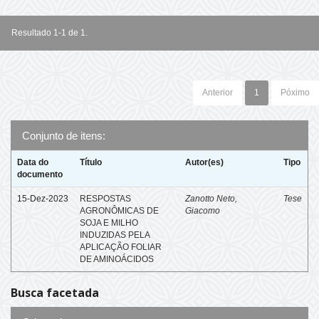
Resultado 1-1 de 1.
Anterior
1
Póximo
Conjunto de itens:
Data do
Título
Autor(es)
Tipo
documento
15-Dez-2023
RESPOSTAS
Zanotto Neto,
Tese
AGRONÔMICAS DE
Giacomo
SOJA E MILHO
INDUZIDAS PELA
APLICAÇÃO FOLIAR
DE AMINOÁCIDOS
Busca facetada