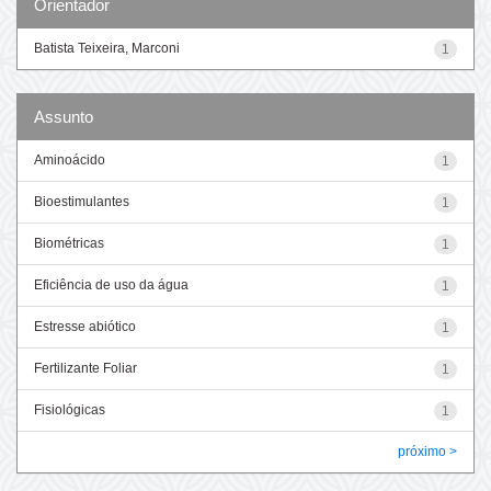
Orientador
Batista Teixeira, Marconi
1
Assunto
Aminoácido
1
Bioestimulantes
1
Biométricas
1
Eficiência de uso da água
1
Estresse abiótico
1
Fertilizante Foliar
1
Fisiológicas
1
próximo >