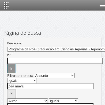
Skip
navigation
Página de Busca
Buscar em:
por
Filtros correntes: