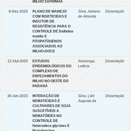
MILHO SAFRINHA
8-Dez-2025
PLANO DE MANEJO
Silva, Adriano
Dissertação
COM INSETICIDAS E
de Almeida
INDUTOR DE
RESISTÊNCIA PARA O
CONTROLE DE Dalbulus
maidis E
FITOPATÓGENOS
ASSOCIADOS AO
MILHO-DOCE
22-Out-2025
ESTUDOS
Alvarenga,
Dissertação
EPIDEMIOLÓGICOS DO
Letticia
COMPLEXO DE
ENFEZAMENTOS DO
MILHO NO OESTE DO
PARANÁ
30-Jun-2023
INTERAÇÃO DE
Silva, Liéli
Dissertação
NEMATICIDAS E
Augusta da
CULTIVARES DE SOJA
SUSCETÍVEIS A
NEMATÓIDES NO
CONTROLE DE
Heterodera glycines E
Pratylenchus