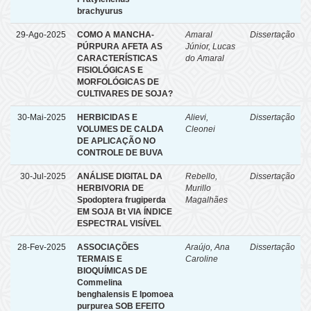
brachyurus
29-Ago-2025
COMO A MANCHA-
Amaral
Dissertação
PÚRPURA AFETA AS
Júnior, Lucas
CARACTERÍSTICAS
do Amaral
FISIOLÓGICAS E
MORFOLÓGICAS DE
CULTIVARES DE SOJA?
30-Mai-2025
HERBICIDAS E
Alievi,
Dissertação
VOLUMES DE CALDA
Cleonei
DE APLICAÇÃO NO
CONTROLE DE BUVA
30-Jul-2025
ANÁLISE DIGITAL DA
Rebello,
Dissertação
HERBIVORIA DE
Murillo
Spodoptera frugiperda
Magalhães
EM SOJA Bt VIA ÍNDICE
ESPECTRAL VISÍVEL
28-Fev-2025
ASSOCIAÇÕES
Araújo, Ana
Dissertação
TERMAIS E
Caroline
BIOQUÍMICAS DE
Commelina
benghalensis E Ipomoea
purpurea SOB EFEITO