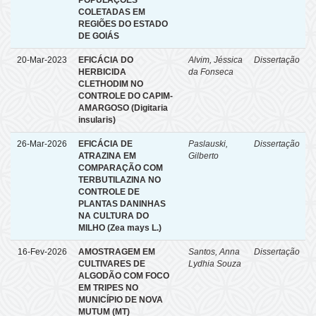
POPULAÇÕES
COLETADAS EM
REGIÕES DO ESTADO
DE GOIÁS
20-Mar-2023
EFICÁCIA DO
Alvim, Jéssica
Dissertação
HERBICIDA
da Fonseca
CLETHODIM NO
CONTROLE DO CAPIM-
AMARGOSO (Digitaria
insularis)
26-Mar-2026
EFICÁCIA DE
Paslauski,
Dissertação
ATRAZINA EM
Gilberto
COMPARAÇÃO COM
TERBUTILAZINA NO
CONTROLE DE
PLANTAS DANINHAS
NA CULTURA DO
MILHO (Zea mays L.)
16-Fev-2026
AMOSTRAGEM EM
Santos, Anna
Dissertação
CULTIVARES DE
Lydhia Souza
ALGODÃO COM FOCO
EM TRIPES NO
MUNICÍPIO DE NOVA
MUTUM (MT)