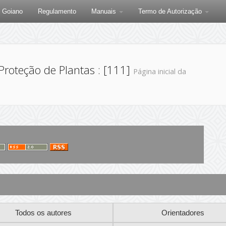
F Goiano
Regulamento
Manuais
Termo de Autorização
roteção de Plantas : [111]
Página inicial da