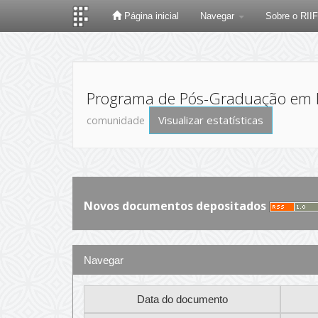
Página inicial
Navegar
Sobre o RII
Skip
navigation
Programa de Pós-Graduação em P
Visualizar estatísticas
comunidade
Novos documentos depositados
Navegar