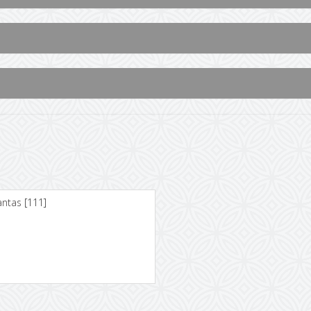
antas
[111]