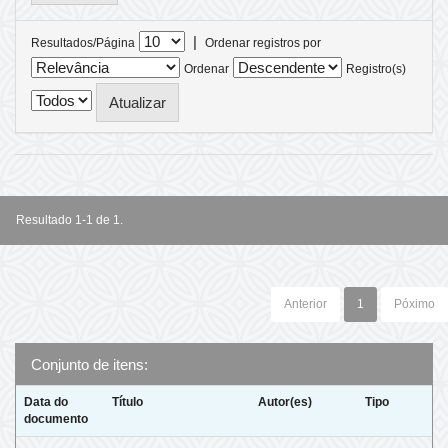
|
Resultados/Página
Ordenar registros por
Ordenar
Registro(s)
Resultado 1-1 de 1.
Anterior
1
Póximo
Conjunto de itens:
Data do
Título
Autor(es)
Tipo
documento