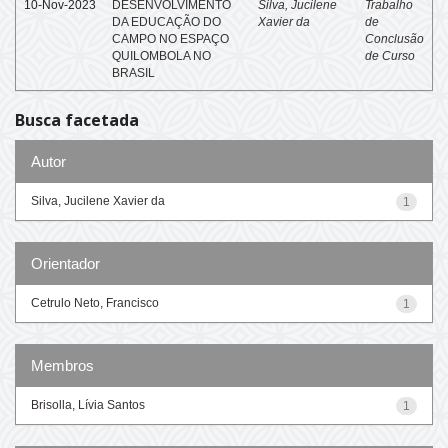
10-Nov-2023
DESENVOLVIMENTO
Silva, Jucilene
Trabalho
DA EDUCAÇÃO DO
Xavier da
de
CAMPO NO ESPAÇO
Conclusão
QUILOMBOLA NO
de Curso
BRASIL
Busca facetada
Autor
Silva, Jucilene Xavier da
1
Orientador
Cetrulo Neto, Francisco
1
Membros
Brisolla, Lívia Santos
1