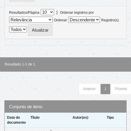
|
Resultados/Página
Ordenar registros por
Ordenar
Registro(s)
Resultado 1-1 de 1.
Anterior
1
Póximo
Conjunto de itens:
Data do
Título
Autor(es)
Tipo
documento