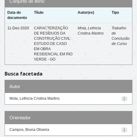
Conjunto de itens:
Data do
Título
Autor(es)
Tipo
documento
11-Dez-2020
CARACTERIZAÇÃO
Mota, Lethicia
Trabalho
DE RESÍDUOS DA
Cristina Martins
de
CONSTRUÇÃO CIVIL:
Conclusão
ESTUDO DE CASO
de Curso
EM OBRA
RESIDENCIAL EM RIO
VERDE - GO
Busca facetada
Autor
Mota, Lethicia Cristina Martins
1
Orientador
Campos, Bruna Oliveira
1