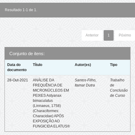
Resultado 1-1 de 1.
Anterior
1
Póximo
Conjunto de itens:
Data do
Título
Autor(es)
Tipo
documento
28-Out-2021
ANÁLISE DA
Santos-Filho,
Trabalho
FREQUÊNCIA DE
Itamar Dutra
de
MICRONÚCLEOS EM
Conclusão
PEIXES Astyanax
de Curso
bimaculatus
(Linnaeus, 1758)
(Characiformes:
Characidae) APÓS
EXPOSIÇÃO AO
FUNGICIDA ELATUS®