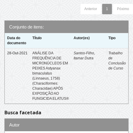
Anterior
1
Póximo
Conjunto de itens:
Data do
Título
Autor(es)
Tipo
documento
28-Out-2021
ANÁLISE DA
Santos-Filho,
Trabalho
FREQUÊNCIA DE
Itamar Dutra
de
MICRONÚCLEOS EM
Conclusão
PEIXES Astyanax
de Curso
bimaculatus
(Linnaeus, 1758)
(Characiformes:
Characidae) APÓS
EXPOSIÇÃO AO
FUNGICIDA ELATUS®
Busca facetada
Autor