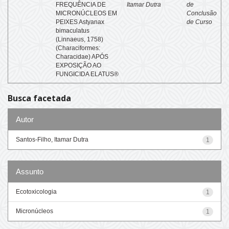
FREQUÊNCIA DE
Itamar Dutra
de
MICRONÚCLEOS EM
Conclusão
PEIXES Astyanax
de Curso
bimaculatus
(Linnaeus, 1758)
(Characiformes:
Characidae) APÓS
EXPOSIÇÃO AO
FUNGICIDA ELATUS®
Busca facetada
Autor
Santos-Filho, Itamar Dutra
1
Assunto
Ecotoxicologia
1
Micronúcleos
1