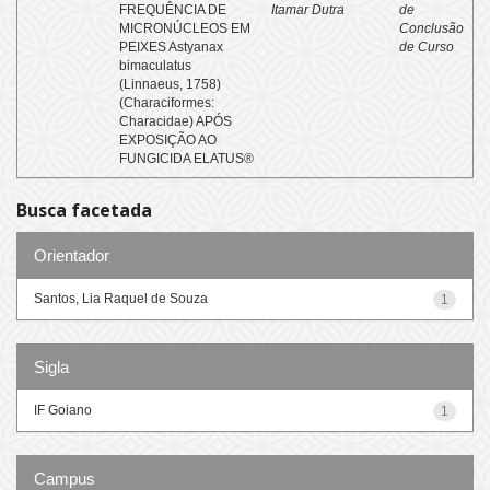
FREQUÊNCIA DE
Itamar Dutra
de
MICRONÚCLEOS EM
Conclusão
PEIXES Astyanax
de Curso
bimaculatus
(Linnaeus, 1758)
(Characiformes:
Characidae) APÓS
EXPOSIÇÃO AO
FUNGICIDA ELATUS®
Busca facetada
Orientador
Santos, Lia Raquel de Souza
1
Sigla
IF Goiano
1
Campus