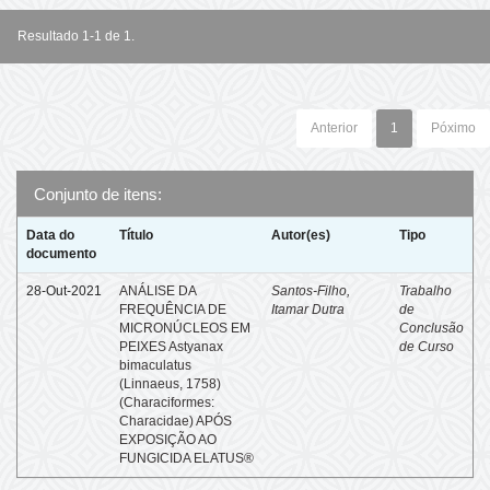
Resultado 1-1 de 1.
Anterior
1
Póximo
Conjunto de itens:
Data do
Título
Autor(es)
Tipo
documento
28-Out-2021
ANÁLISE DA
Santos-Filho,
Trabalho
FREQUÊNCIA DE
Itamar Dutra
de
MICRONÚCLEOS EM
Conclusão
PEIXES Astyanax
de Curso
bimaculatus
(Linnaeus, 1758)
(Characiformes:
Characidae) APÓS
EXPOSIÇÃO AO
FUNGICIDA ELATUS®