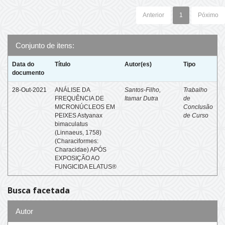
Anterior
1
Póximo
Conjunto de itens:
Data do
Título
Autor(es)
Tipo
documento
28-Out-2021
ANÁLISE DA
Santos-Filho,
Trabalho
FREQUÊNCIA DE
Itamar Dutra
de
MICRONÚCLEOS EM
Conclusão
PEIXES Astyanax
de Curso
bimaculatus
(Linnaeus, 1758)
(Characiformes:
Characidae) APÓS
EXPOSIÇÃO AO
FUNGICIDA ELATUS®
Busca facetada
Autor