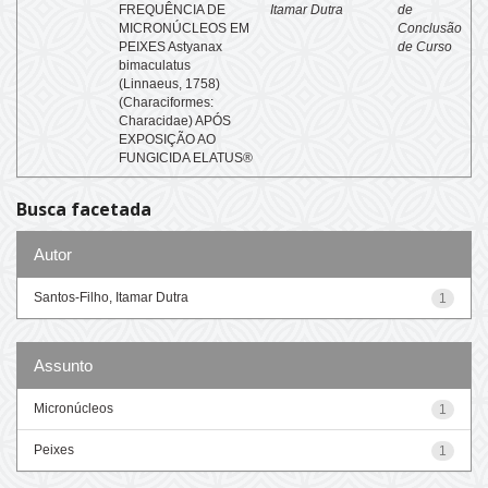
FREQUÊNCIA DE
Itamar Dutra
de
MICRONÚCLEOS EM
Conclusão
PEIXES Astyanax
de Curso
bimaculatus
(Linnaeus, 1758)
(Characiformes:
Characidae) APÓS
EXPOSIÇÃO AO
FUNGICIDA ELATUS®
Busca facetada
Autor
Santos-Filho, Itamar Dutra
1
Assunto
Micronúcleos
1
Peixes
1