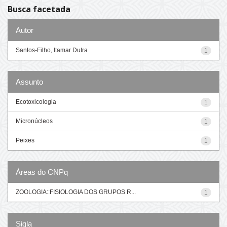
Busca facetada
Autor
Santos-Filho, Itamar Dutra
1
Assunto
Ecotoxicologia
1
Micronúcleos
1
Peixes
1
Áreas do CNPq
ZOOLOGIA::FISIOLOGIA DOS GRUPOS R...
1
Sigla