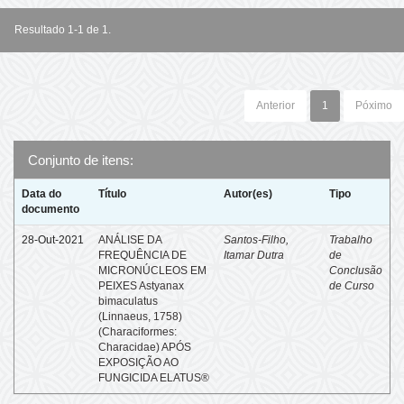
Resultado 1-1 de 1.
Anterior
1
Póximo
Conjunto de itens:
Data do
Título
Autor(es)
Tipo
documento
28-Out-2021
ANÁLISE DA
Santos-Filho,
Trabalho
FREQUÊNCIA DE
Itamar Dutra
de
MICRONÚCLEOS EM
Conclusão
PEIXES Astyanax
de Curso
bimaculatus
(Linnaeus, 1758)
(Characiformes:
Characidae) APÓS
EXPOSIÇÃO AO
FUNGICIDA ELATUS®