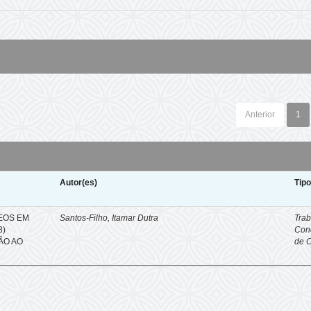
Anterior
1
Autor(es)
Tip
EOS EM
Santos-Filho, Itamar Dutra
Trab
8)
Con
ÇÃO AO
de 