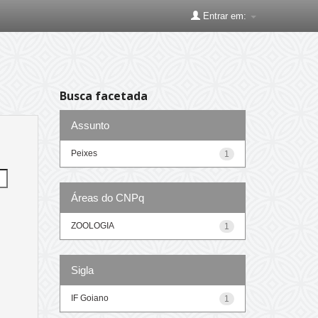
Entrar em:
Busca facetada
Assunto
Peixes
1
Áreas do CNPq
ZOOLOGIA
1
Sigla
IF Goiano
1