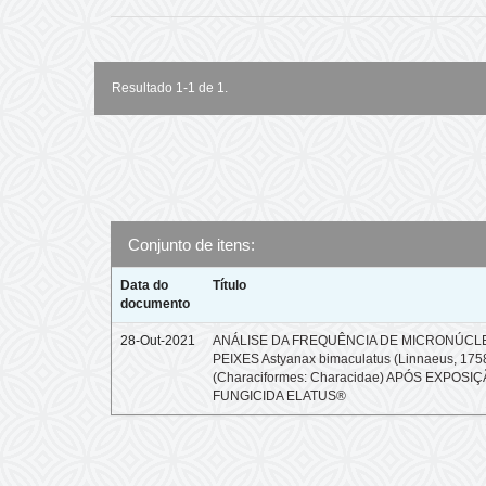
Resultado 1-1 de 1.
Conjunto de itens:
Data do
Título
documento
28-Out-2021
ANÁLISE DA FREQUÊNCIA DE MICRONÚCL
PEIXES Astyanax bimaculatus (Linnaeus, 175
(Characiformes: Characidae) APÓS EXPOSI
FUNGICIDA ELATUS®