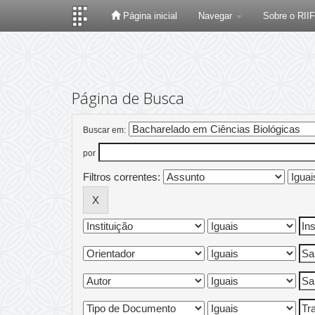
Página inicial
Navegar
Sobre o RII
Skip
navigation
Página de Busca
Buscar em:
por
Filtros correntes: