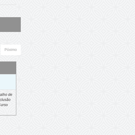
Póximo
o
alho de
clusão
Curso