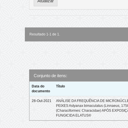
Resultado 1-1 de 1.
Conjunto de itens:
Data do
Título
documento
28-Out-2021
ANÁLISE DA FREQUÊNCIA DE MICRONÚCL
PEIXES Astyanax bimaculatus (Linnaeus, 175
(Characiformes: Characidae) APÓS EXPOSI
FUNGICIDA ELATUS®