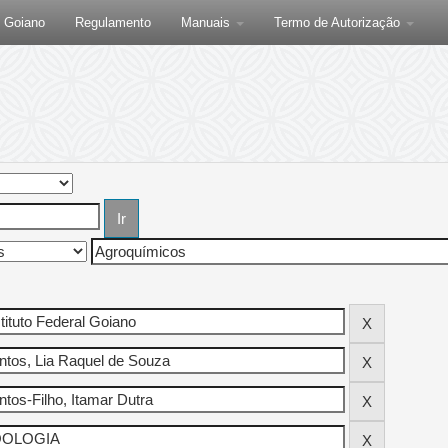
F Goiano
Regulamento
Manuais
Termo de Autorização