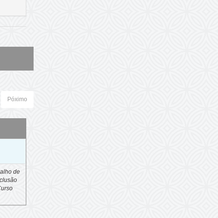
Póximo
o
alho de
clusão
Curso