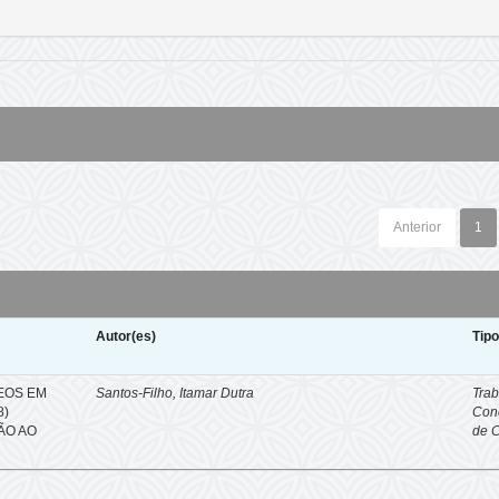
Anterior
1
Autor(es)
Tip
EOS EM
Santos-Filho, Itamar Dutra
Trab
8)
Con
ÇÃO AO
de 