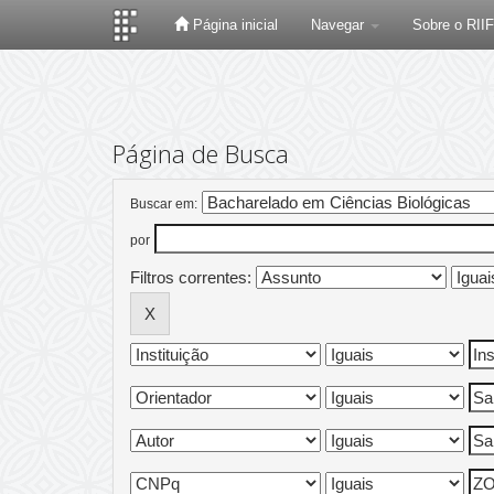
Página inicial
Navegar
Sobre o RII
Skip
navigation
Página de Busca
Buscar em:
por
Filtros correntes: