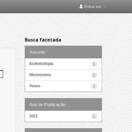
Entrar em:
Busca facetada
Assunto
Ecotoxicologia
1
Micronúcleos
1
Peixes
1
Ano de Publicação
2022
1