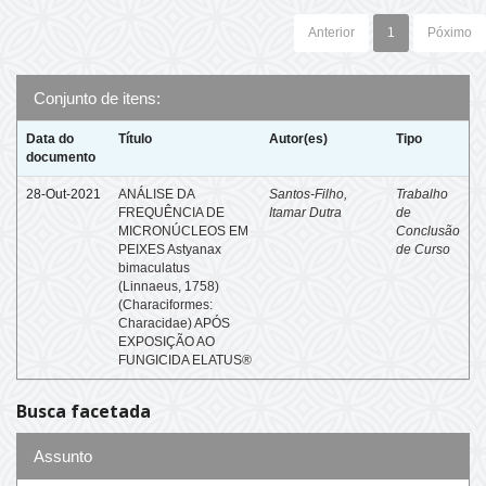
Anterior
1
Póximo
Conjunto de itens:
Data do
Título
Autor(es)
Tipo
documento
28-Out-2021
ANÁLISE DA
Santos-Filho,
Trabalho
FREQUÊNCIA DE
Itamar Dutra
de
MICRONÚCLEOS EM
Conclusão
PEIXES Astyanax
de Curso
bimaculatus
(Linnaeus, 1758)
(Characiformes:
Characidae) APÓS
EXPOSIÇÃO AO
FUNGICIDA ELATUS®
Busca facetada
Assunto