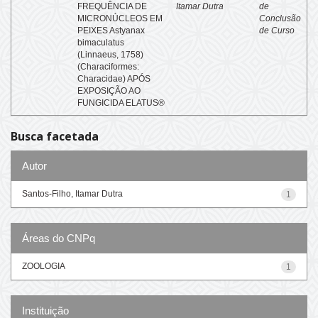
FREQUÊNCIA DE
Itamar Dutra
de
MICRONÚCLEOS EM
Conclusão
PEIXES Astyanax
de Curso
bimaculatus
(Linnaeus, 1758)
(Characiformes:
Characidae) APÓS
EXPOSIÇÃO AO
FUNGICIDA ELATUS®
Busca facetada
Autor
Santos-Filho, Itamar Dutra
1
Áreas do CNPq
ZOOLOGIA
1
Instituição