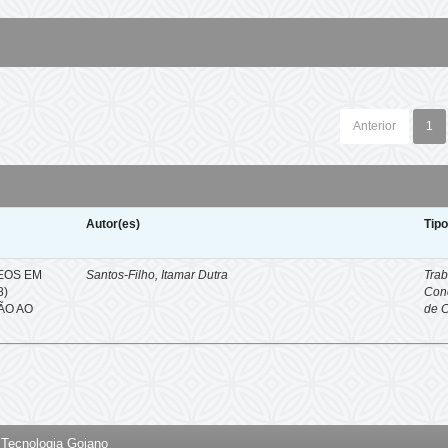
Anterior
1
Autor(es)
Tip
EOS EM
Santos-Filho, Itamar Dutra
Trab
8)
Con
ÇÃO AO
de 
e Tecnologia Goiano