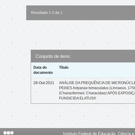
Resultado 1-1 de 1.
Conjunto de itens:
Data do
Título
documento
28-Out-2021
ANÁLISE DA FREQUÊNCIA DE MICRONÚCL
PEIXES Astyanax bimaculatus (Linnaeus, 175
(Characiformes: Characidae) APÓS EXPOSI
FUNGICIDA ELATUS®
Instituto Federal de Educação, Ciência 