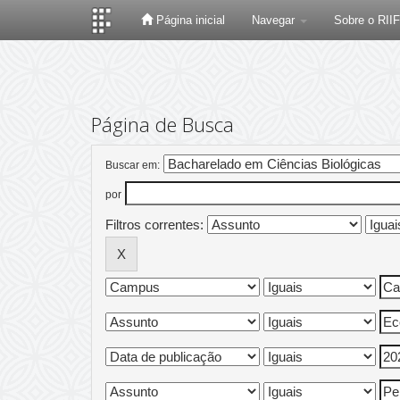
Página inicial
Navegar
Sobre o RII
Skip
navigation
Página de Busca
Buscar em:
por
Filtros correntes: