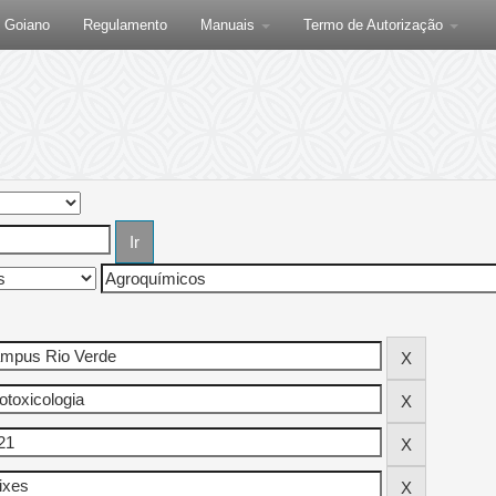
F Goiano
Regulamento
Manuais
Termo de Autorização