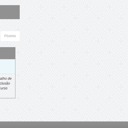
Póximo
o
alho de
clusão
Curso