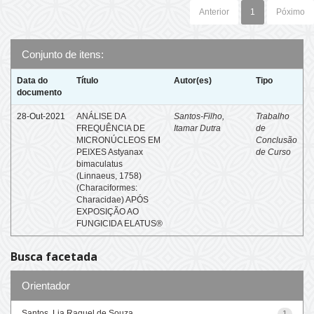
Anterior
1
Póximo
Conjunto de itens:
Data do
Título
Autor(es)
Tipo
documento
28-Out-2021
ANÁLISE DA
Santos-Filho,
Trabalho
FREQUÊNCIA DE
Itamar Dutra
de
MICRONÚCLEOS EM
Conclusão
PEIXES Astyanax
de Curso
bimaculatus
(Linnaeus, 1758)
(Characiformes:
Characidae) APÓS
EXPOSIÇÃO AO
FUNGICIDA ELATUS®
Busca facetada
Orientador
Santos, Lia Raquel de Souza
1