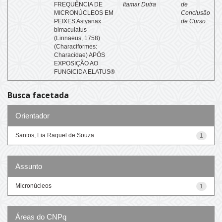
FREQUÊNCIA DE
Itamar Dutra
de
MICRONÚCLEOS EM
Conclusão
PEIXES Astyanax
de Curso
bimaculatus
(Linnaeus, 1758)
(Characiformes:
Characidae) APÓS
EXPOSIÇÃO AO
FUNGICIDA ELATUS®
Busca facetada
Orientador
Santos, Lia Raquel de Souza
1
Assunto
Micronúcleos
1
Áreas do CNPq