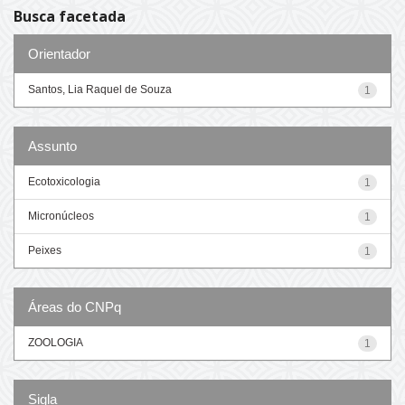
Busca facetada
Orientador
Santos, Lia Raquel de Souza
1
Assunto
Ecotoxicologia
1
Micronúcleos
1
Peixes
1
Áreas do CNPq
ZOOLOGIA
1
Sigla