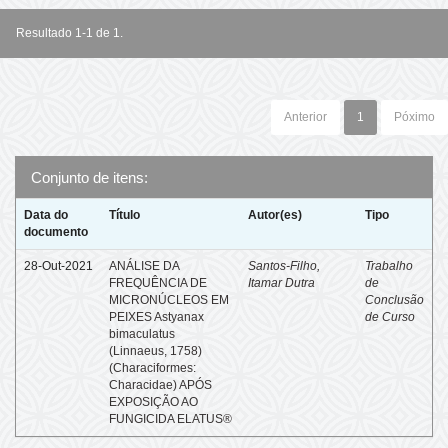
Resultado 1-1 de 1.
Anterior
1
Póximo
Conjunto de itens:
Data do
Título
Autor(es)
Tipo
documento
28-Out-2021
ANÁLISE DA
Santos-Filho,
Trabalho
FREQUÊNCIA DE
Itamar Dutra
de
MICRONÚCLEOS EM
Conclusão
PEIXES Astyanax
de Curso
bimaculatus
(Linnaeus, 1758)
(Characiformes:
Characidae) APÓS
EXPOSIÇÃO AO
FUNGICIDA ELATUS®