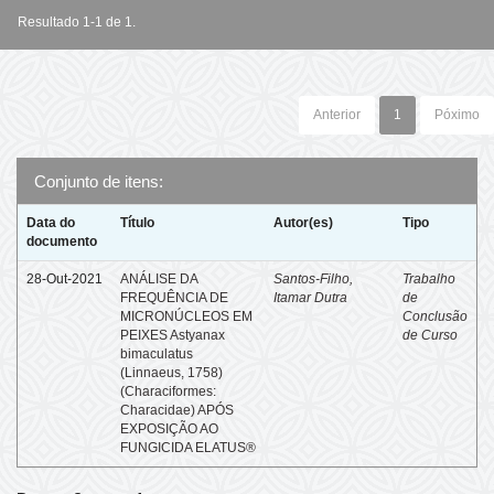
Resultado 1-1 de 1.
Anterior
1
Póximo
Conjunto de itens:
Data do
Título
Autor(es)
Tipo
documento
28-Out-2021
ANÁLISE DA
Santos-Filho,
Trabalho
FREQUÊNCIA DE
Itamar Dutra
de
MICRONÚCLEOS EM
Conclusão
PEIXES Astyanax
de Curso
bimaculatus
(Linnaeus, 1758)
(Characiformes:
Characidae) APÓS
EXPOSIÇÃO AO
FUNGICIDA ELATUS®