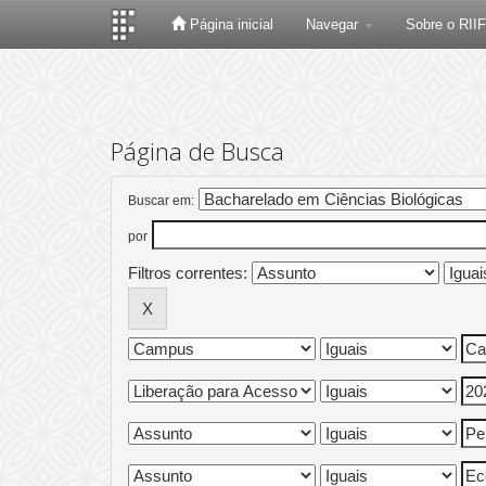
Página inicial
Navegar
Sobre o RII
Skip
navigation
Página de Busca
Buscar em:
por
Filtros correntes: