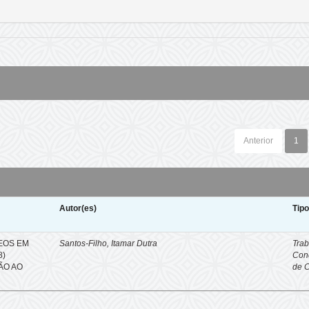
Anterior
1
Autor(es)
Tip
EOS EM
Santos-Filho, Itamar Dutra
Trab
8)
Con
ÇÃO AO
de 