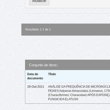
Resultado 1-1 de 1.
Conjunto de itens:
Data do
Título
documento
28-Out-2021
ANÁLISE DA FREQUÊNCIA DE MICRONÚCL
PEIXES Astyanax bimaculatus (Linnaeus, 175
(Characiformes: Characidae) APÓS EXPOSI
FUNGICIDA ELATUS®