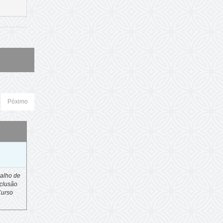
Póximo
o
alho de
clusão
Curso