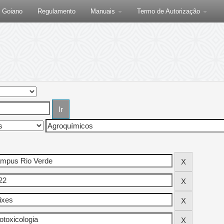
F Goiano
Regulamento
Manuais
Termo de Autorização