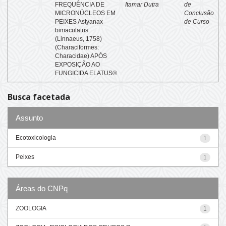
FREQUÊNCIA DE
Itamar Dutra
de
MICRONÚCLEOS EM
Conclusão
PEIXES Astyanax
de Curso
bimaculatus
(Linnaeus, 1758)
(Characiformes:
Characidae) APÓS
EXPOSIÇÃO AO
FUNGICIDA ELATUS®
Busca facetada
Assunto
Ecotoxicologia
1
Peixes
1
Áreas do CNPq
ZOOLOGIA
1