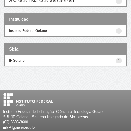
ZOOLOGIA::FISIOLOGIA DOS GRUPOS R...
1
Instituição
Instituto Federal Goiano
1
Sigla
IF Goiano
1
Instituto Federal de Educação, Ciência e Tecnologia Goiano
SIBI/IF Goiano - Sistema Integrado de Bibliotecas
(62) 3605-3600
riif@ifgoiano.edu.br