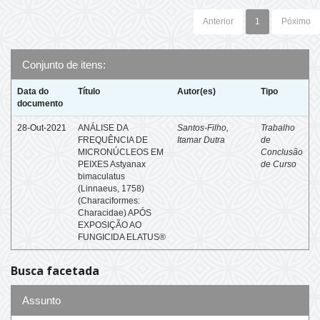
Anterior
1
Póximo
Conjunto de itens:
Data do
Título
Autor(es)
Tipo
documento
28-Out-2021
ANÁLISE DA
Santos-Filho,
Trabalho
FREQUÊNCIA DE
Itamar Dutra
de
MICRONÚCLEOS EM
Conclusão
PEIXES Astyanax
de Curso
bimaculatus
(Linnaeus, 1758)
(Characiformes:
Characidae) APÓS
EXPOSIÇÃO AO
FUNGICIDA ELATUS®
Busca facetada
Assunto