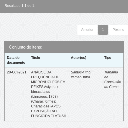
Resultado 1-1 de 1.
Anterior
1
Póximo
Conjunto de itens:
Data do
Título
Autor(es)
Tipo
documento
28-Out-2021
ANÁLISE DA
Santos-Filho,
Trabalho
FREQUÊNCIA DE
Itamar Dutra
de
MICRONÚCLEOS EM
Conclusão
PEIXES Astyanax
de Curso
bimaculatus
(Linnaeus, 1758)
(Characiformes:
Characidae) APÓS
EXPOSIÇÃO AO
FUNGICIDA ELATUS®