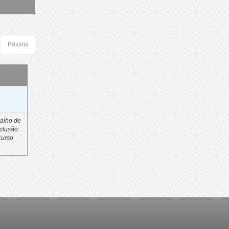
Póximo
o
alho de
clusão
Curso