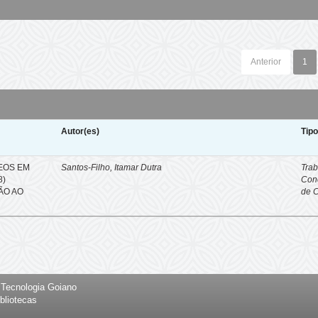
Anterior
1
Autor(es)
Tip
EOS EM
Santos-Filho, Itamar Dutra
Trab
8)
Con
ÇÃO AO
de 
e Tecnologia Goiano
bliotecas