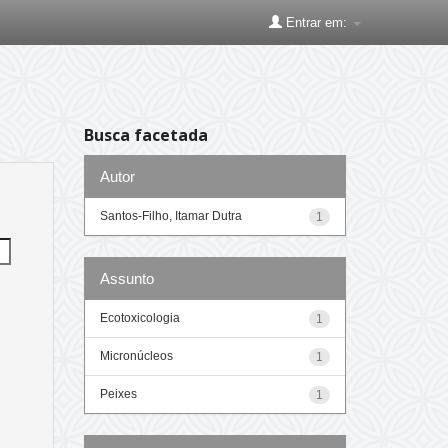
Entrar em:
Busca facetada
Autor
Santos-Filho, Itamar Dutra
1
Assunto
Ecotoxicologia
1
Micronúcleos
1
Peixes
1