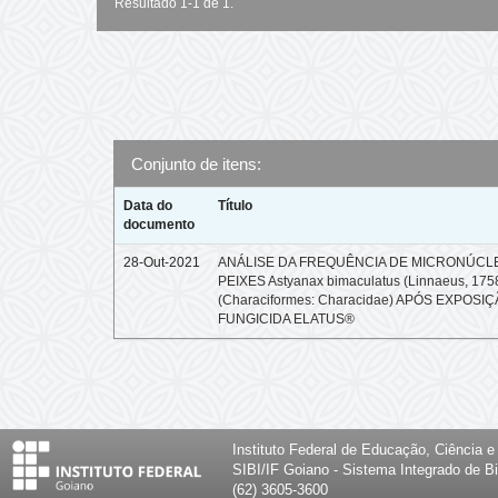
Resultado 1-1 de 1.
Conjunto de itens:
Data do
Título
documento
28-Out-2021
ANÁLISE DA FREQUÊNCIA DE MICRONÚCL
PEIXES Astyanax bimaculatus (Linnaeus, 175
(Characiformes: Characidae) APÓS EXPOSI
FUNGICIDA ELATUS®
Instituto Federal de Educação, Ciência 
SIBI/IF Goiano - Sistema Integrado de Bi
(62) 3605-3600