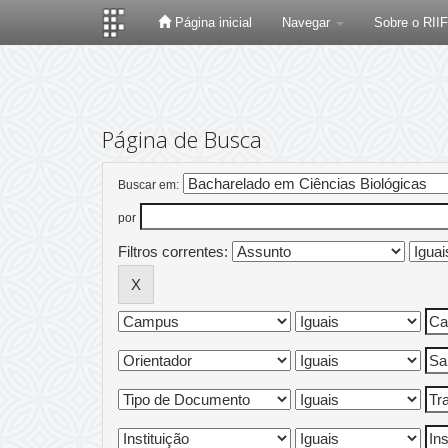
Página inicial
Navegar
Sobre o RII
Skip
navigation
Página de Busca
Buscar em:
por
Filtros correntes: