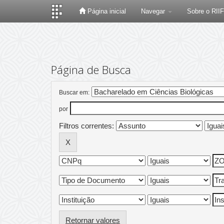
Página inicial
Navegar
Sobre o RII
Skip
navigation
Página de Busca
Buscar em:
por
Filtros correntes:
Retornar valores