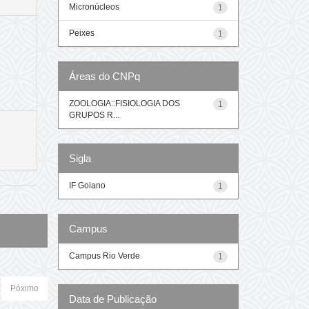
Micronúcleos
1
Peixes
1
Áreas do CNPq
ZOOLOGIA::FISIOLOGIA DOS
1
GRUPOS R...
Sigla
IF Goiano
1
Campus
Campus Rio Verde
1
Póximo
Data de Publicação