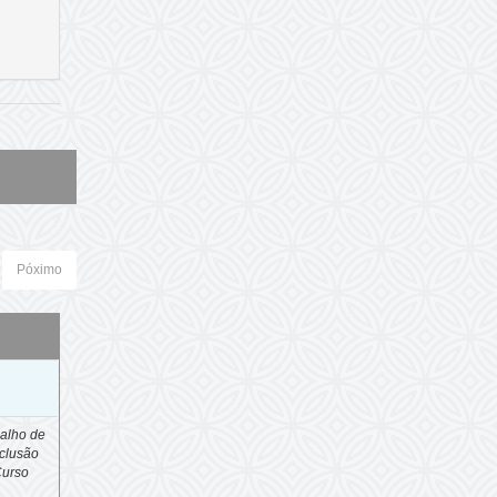
Póximo
o
alho de
clusão
Curso