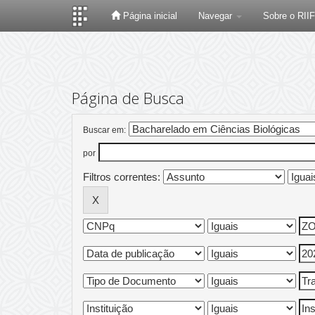
Página inicial
Navegar
Sobre o RII
Skip
navigation
Página de Busca
Buscar em:
por
Filtros correntes: