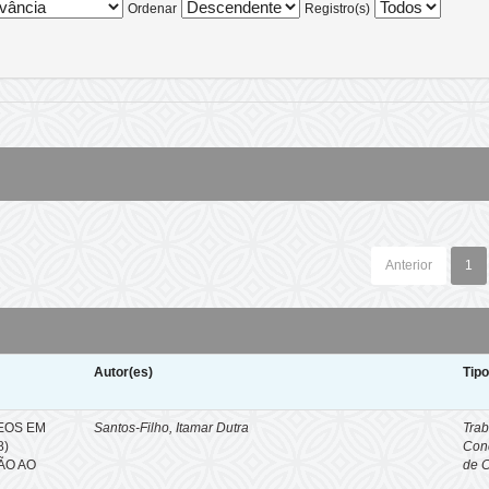
Ordenar
Registro(s)
Anterior
1
Autor(es)
Tip
EOS EM
Santos-Filho, Itamar Dutra
Trab
8)
Con
ÇÃO AO
de 