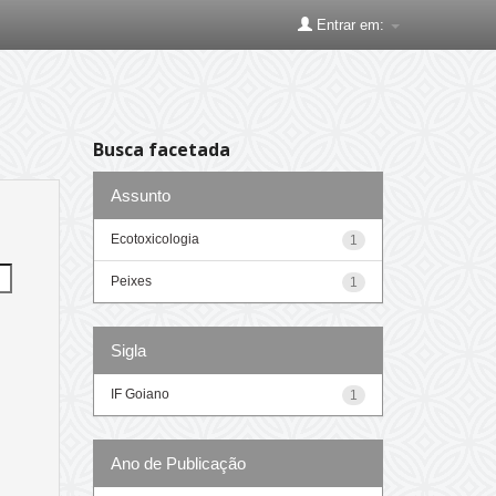
Entrar em:
Busca facetada
Assunto
Ecotoxicologia
1
Peixes
1
Sigla
IF Goiano
1
Ano de Publicação