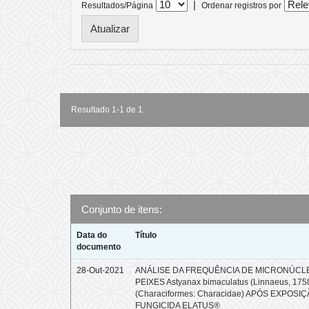
|
Resultados/Página
Ordenar registros por
Resultado 1-1 de 1.
Conjunto de itens:
Data do
Título
documento
28-Out-2021
ANÁLISE DA FREQUÊNCIA DE MICRONÚCL
PEIXES Astyanax bimaculatus (Linnaeus, 175
(Characiformes: Characidae) APÓS EXPOSI
FUNGICIDA ELATUS®