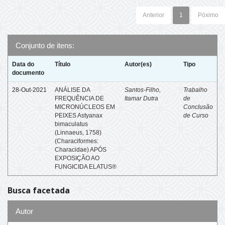
Anterior
1
Póximo
Conjunto de itens:
Data do
Título
Autor(es)
Tipo
documento
28-Out-2021
ANÁLISE DA
Santos-Filho,
Trabalho
FREQUÊNCIA DE
Itamar Dutra
de
MICRONÚCLEOS EM
Conclusão
PEIXES Astyanax
de Curso
bimaculatus
(Linnaeus, 1758)
(Characiformes:
Characidae) APÓS
EXPOSIÇÃO AO
FUNGICIDA ELATUS®
Busca facetada
Autor