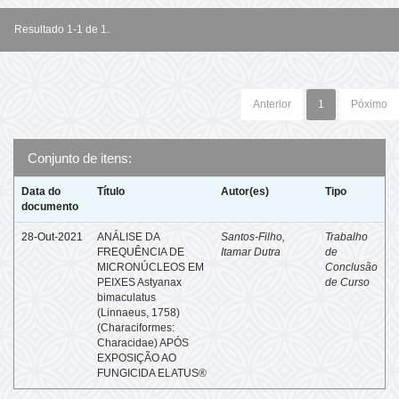
Resultado 1-1 de 1.
Anterior
1
Póximo
Conjunto de itens:
Data do
Título
Autor(es)
Tipo
documento
28-Out-2021
ANÁLISE DA
Santos-Filho,
Trabalho
FREQUÊNCIA DE
Itamar Dutra
de
MICRONÚCLEOS EM
Conclusão
PEIXES Astyanax
de Curso
bimaculatus
(Linnaeus, 1758)
(Characiformes:
Characidae) APÓS
EXPOSIÇÃO AO
FUNGICIDA ELATUS®