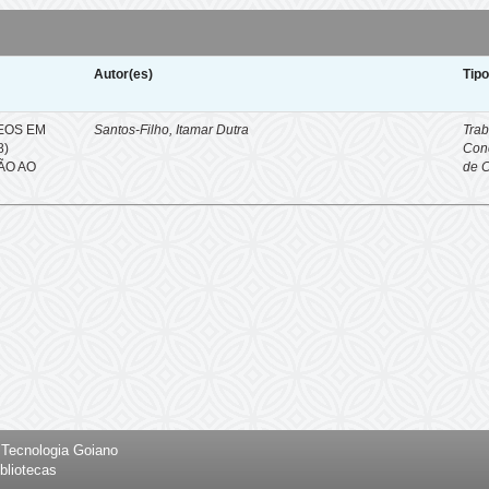
Autor(es)
Tip
EOS EM
Santos-Filho, Itamar Dutra
Trab
8)
Con
ÇÃO AO
de 
e Tecnologia Goiano
bliotecas