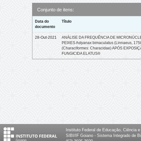
Conjunto de itens:
Data do
Título
documento
28-Out-2021
ANÁLISE DA FREQUÊNCIA DE MICRONÚCL
PEIXES Astyanax bimaculatus (Linnaeus, 175
(Characiformes: Characidae) APÓS EXPOSI
FUNGICIDA ELATUS®
Instituto Federal de Educação, Ciência 
SIBI/IF Goiano - Sistema Integrado de Bi