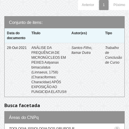
Anterior
1
Póximo
Conjunto de itens:
Data do
Título
Autor(es)
Tipo
documento
28-Out-2021
ANÁLISE DA
Santos-Filho,
Trabalho
FREQUÊNCIA DE
Itamar Dutra
de
MICRONÚCLEOS EM
Conclusão
PEIXES Astyanax
de Curso
bimaculatus
(Linnaeus, 1758)
(Characiformes:
Characidae) APÓS
EXPOSIÇÃO AO
FUNGICIDA ELATUS®
Busca facetada
Áreas do CNPq
ZOOLOGIA::FISIOLOGIA DOS GRUPOS R...
1