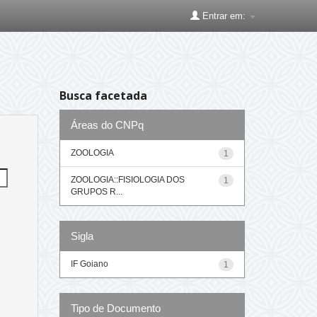
Entrar em:
Busca facetada
Áreas do CNPq
ZOOLOGIA
1
ZOOLOGIA::FISIOLOGIA DOS
1
GRUPOS R...
Sigla
IF Goiano
1
Tipo de Documento