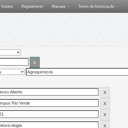
F Goiano
Regulamento
Manuais
Termo de Autorização