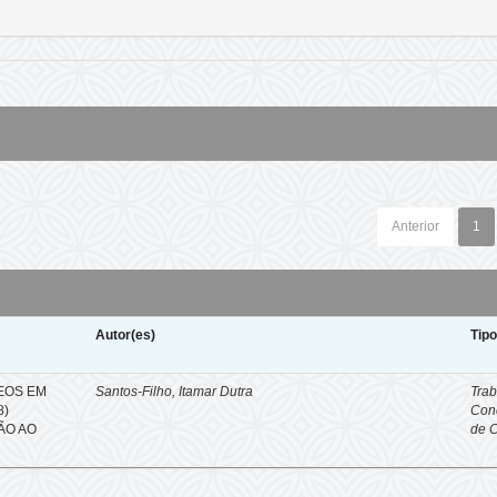
Anterior
1
Autor(es)
Tip
EOS EM
Santos-Filho, Itamar Dutra
Trab
8)
Con
ÇÃO AO
de 