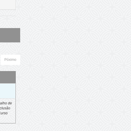
Póximo
o
alho de
clusão
Curso