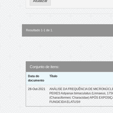
Resultado 1-1 de 1.
Conjunto de itens:
Data do
Título
documento
28-Out-2021
ANÁLISE DA FREQUÊNCIA DE MICRONÚCL
PEIXES Astyanax bimaculatus (Linnaeus, 175
(Characiformes: Characidae) APÓS EXPOSI
FUNGICIDA ELATUS®