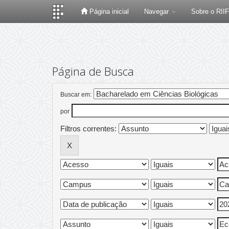
Página inicial
Navegar
Sobre o RII
Skip
navigation
Página de Busca
Buscar em:
por
Filtros correntes: