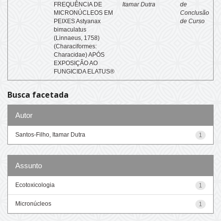
FREQUÊNCIA DE
Itamar Dutra
de
MICRONÚCLEOS EM
Conclusão
PEIXES Astyanax
de Curso
bimaculatus
(Linnaeus, 1758)
(Characiformes:
Characidae) APÓS
EXPOSIÇÃO AO
FUNGICIDA ELATUS®
Busca facetada
Autor
Santos-Filho, Itamar Dutra
1
Assunto
Ecotoxicologia
1
Micronúcleos
1