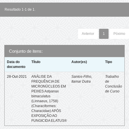
Resultado 1-1 de 1.
Anterior
1
Póximo
Conjunto de itens:
Data do
Título
Autor(es)
Tipo
documento
28-Out-2021
ANÁLISE DA
Santos-Filho,
Trabalho
FREQUÊNCIA DE
Itamar Dutra
de
MICRONÚCLEOS EM
Conclusão
PEIXES Astyanax
de Curso
bimaculatus
(Linnaeus, 1758)
(Characiformes:
Characidae) APÓS
EXPOSIÇÃO AO
FUNGICIDA ELATUS®