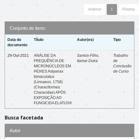
Anterior
1
Póximo
Conjunto de itens:
Data do
Título
Autor(es)
Tipo
documento
28-Out-2021
ANÁLISE DA
Santos-Filho,
Trabalho
FREQUÊNCIA DE
Itamar Dutra
de
MICRONÚCLEOS EM
Conclusão
PEIXES Astyanax
de Curso
bimaculatus
(Linnaeus, 1758)
(Characiformes:
Characidae) APÓS
EXPOSIÇÃO AO
FUNGICIDA ELATUS®
Busca facetada
Autor