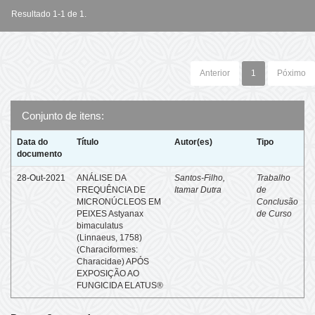
Resultado 1-1 de 1.
Anterior
1
Póximo
Conjunto de itens:
Data do
Título
Autor(es)
Tipo
documento
28-Out-2021
ANÁLISE DA
Santos-Filho,
Trabalho
FREQUÊNCIA DE
Itamar Dutra
de
MICRONÚCLEOS EM
Conclusão
PEIXES Astyanax
de Curso
bimaculatus
(Linnaeus, 1758)
(Characiformes:
Characidae) APÓS
EXPOSIÇÃO AO
FUNGICIDA ELATUS®