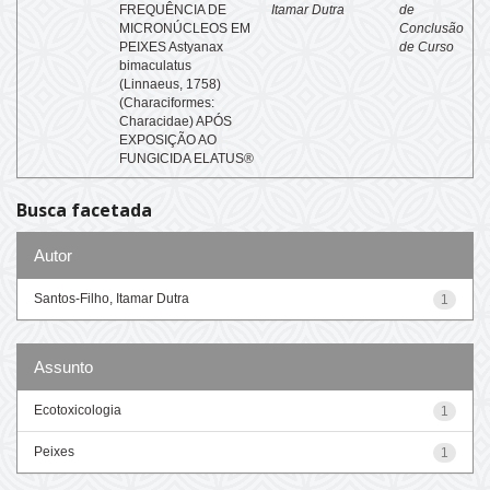
FREQUÊNCIA DE
Itamar Dutra
de
MICRONÚCLEOS EM
Conclusão
PEIXES Astyanax
de Curso
bimaculatus
(Linnaeus, 1758)
(Characiformes:
Characidae) APÓS
EXPOSIÇÃO AO
FUNGICIDA ELATUS®
Busca facetada
Autor
Santos-Filho, Itamar Dutra
1
Assunto
Ecotoxicologia
1
Peixes
1