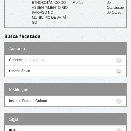
ETNOBOTÂNICO DO
Freitas
de
ASSENTAMENTO RIO
Conclusão
PARAÍSO NO
de Curso
MUNICÍPIO DE JATAÍ -
GO
Busca facetada
Assunto
Conhecimento popular
1
Etnobotânica
1
Instituição
Instituto Federal Goiano
1
Sigla
IF Goiano
1