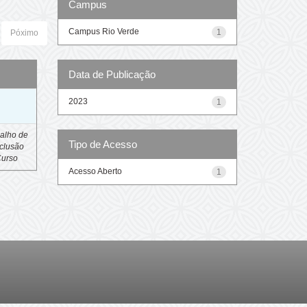
Campus
Campus Rio Verde
1
Póximo
Data de Publicação
o
2023
1
alho de
Tipo de Acesso
clusão
Curso
Acesso Aberto
1