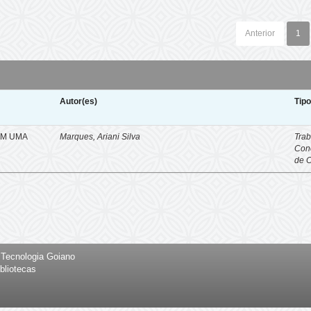
Anterior
1
Autor(es)
Tip
EM UMA
Marques, Ariani Silva
Trab
Con
de 
e Tecnologia Goiano
bliotecas