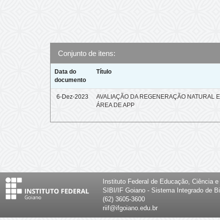
Conjunto de itens:
Data do
Título
documento
6-Dez-2023
AVALIAÇÃO DA REGENERAÇÃO NATURAL 
ÁREA DE APP
Instituto Federal de Educação, Ciência 
SIBI/IF Goiano - Sistema Integrado de Bi
(62) 3605-3600
riif@ifgoiano.edu.br