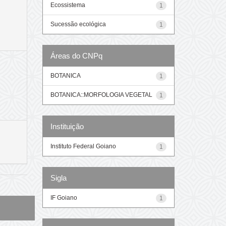
Ecossistema
1
Sucessão ecológica
1
Áreas do CNPq
BOTANICA
1
BOTANICA::MORFOLOGIA VEGETAL
1
Instituição
Instituto Federal Goiano
1
Sigla
IF Goiano
1