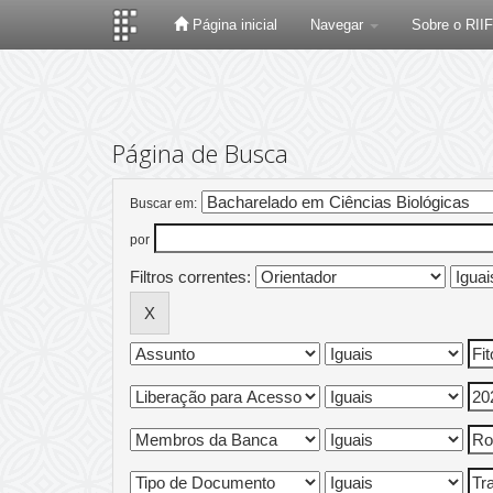
Página inicial
Navegar
Sobre o RII
Skip
navigation
Página de Busca
Buscar em:
por
Filtros correntes: