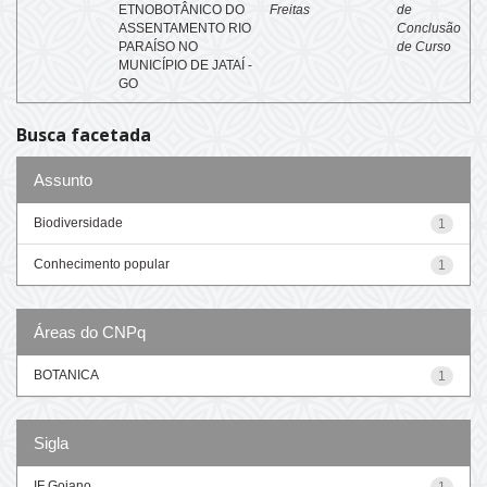
ETNOBOTÂNICO DO
Freitas
de
ASSENTAMENTO RIO
Conclusão
PARAÍSO NO
de Curso
MUNICÍPIO DE JATAÍ -
GO
Busca facetada
Assunto
Biodiversidade
1
Conhecimento popular
1
Áreas do CNPq
BOTANICA
1
Sigla
IF Goiano
1