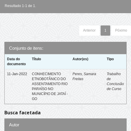
Resultado 1-1 de 1.
Anterior
1
Póximo
Conjunto de itens:
Data do
Título
Autor(es)
Tipo
documento
11-Jan-2022
CONHECIMENTO
Peres, Samara
Trabalho
ETNOBOTÂNICO DO
Freitas
de
ASSENTAMENTO RIO
Conclusão
PARAÍSO NO
de Curso
MUNICÍPIO DE JATAÍ -
GO
Busca facetada
Autor